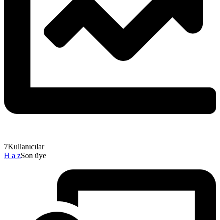
7
Kullanıcılar
H a z
Son üye