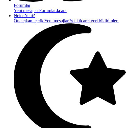
Forumlar
Yeni mesajlar
Forumlarda ara
Neler Yeni?
Öne çıkan içerik
Yeni mesajlar
Yeni ticaret geri bildirimleri