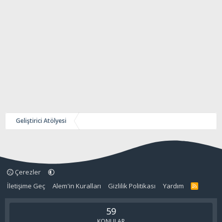
Geliştirici Atölyesi
Çerezler
İletişime Geç
Alem'in Kuralları
Gizlilik Politikası
Yardım
R
S
S
59
KONULAR