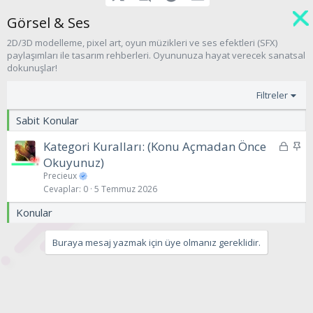
Görsel & Ses
2D/3D modelleme, pixel art, oyun müzikleri ve ses efektleri (SFX)
paylaşımları ile tasarım rehberleri. Oyununuza hayat verecek sanatsal
dokunuşlar!
Filtreler
Sabit Konular
K
S
Kategori Kuralları: (Konu Açmadan Önce
i
a
Okuyunuz)
l
b
Precieux
i
i
Cevaplar
0
5 Temmuz 2026
t
t
Konular
l
i
Buraya mesaj yazmak için üye olmanız gereklidir.