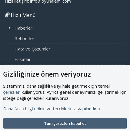
Hızlı İletişim: info@oyunalemi.com
Hızlı Menü
Haberler
Rehberler
Hata ve Çözümler
Fırsatlar
Modlar
Gizliliğinize önem veriyoruz
Online Alemciler
Sistemimizi daha sağlıklı ve iyi hale getirmek için temel
çerezleri
kullanıyoruz. Ayrıca genel deneyiminizi geliştirmek için
Aktif Alemciler
0
isteğe bağlı çerezleri kullanıyoruz.
Ziyaret-i Alemciler
26
Daha fazla bilgi edinin ve tercihlerinizi yapılandırın
Tüm Alemciler
26
Çevrim içi istatistikleri anlık aktif üyelerimiz, ziyaretçilerimiz ve gizli
Tüm çerezleri kabul et
oturumlar içerebilir.