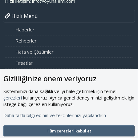
Hızlı İletişim: info@oyunalemi.com
Hızlı Menü
Haberler
Rehberler
Hata ve Çözümler
Fırsatlar
Modlar
Gizliliğinize önem veriyoruz
Online Alemciler
Sistemimizi daha sağlıklı ve iyi hale getirmek için temel
çerezleri
kullanıyoruz. Ayrıca genel deneyiminizi geliştirmek için
Aktif Alemciler
0
isteğe bağlı çerezleri kullanıyoruz.
Ziyaret-i Alemciler
8
Daha fazla bilgi edinin ve tercihlerinizi yapılandırın
Tüm Alemciler
8
Çevrim içi istatistikleri anlık aktif üyelerimiz, ziyaretçilerimiz ve gizli
Tüm çerezleri kabul et
oturumlar içerebilir.