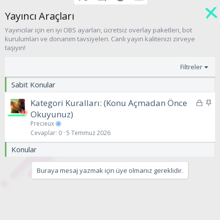
Yayıncı Araçları
Yayıncılar için en iyi OBS ayarları, ücretsiz overlay paketleri, bot
kurulumları ve donanım tavsiyeleri. Canlı yayın kalitenizi zirveye
taşıyın!
Filtreler
Sabit Konular
K
S
Kategori Kuralları: (Konu Açmadan Önce
i
a
Okuyunuz)
l
b
Precieux
i
i
Cevaplar
0
5 Temmuz 2026
t
t
Konular
l
i
Buraya mesaj yazmak için üye olmanız gereklidir.