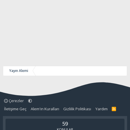
Yayın Alemi
Çerezler
İletişime Geç
Alem'in Kuralları
Gizlilik Politikası
Yardım
R
S
S
59
KONULAR