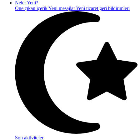
Neler Yeni?
Öne çıkan içerik
Yeni mesajlar
Yeni ticaret geri bildirimleri
Son aktiviteler