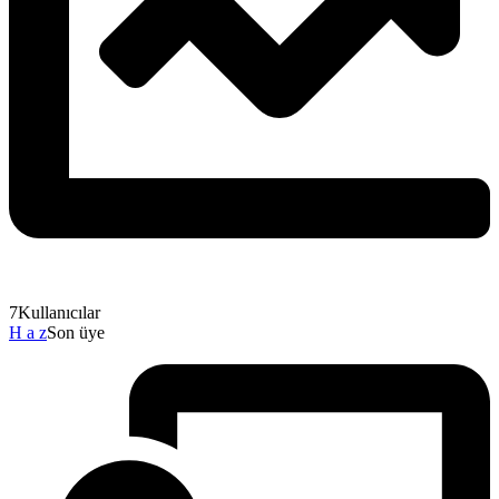
7
Kullanıcılar
H a z
Son üye