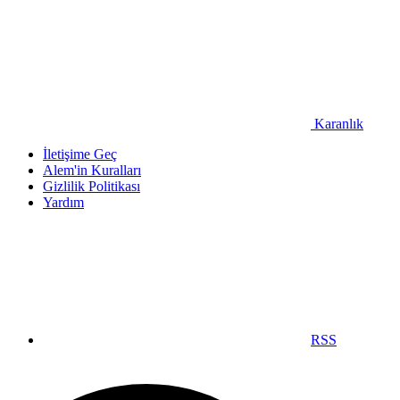
Karanlık
İletişime Geç
Alem'in Kuralları
Gizlilik Politikası
Yardım
RSS